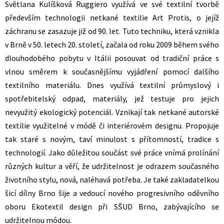
Světlana Kulíšková Ruggiero využívá ve své textilní tvorbě
především technologii netkané textilie Art Protis, o jejíž
záchranu se zasazuje již od 90. let. Tuto techniku, která vznikla
v Brně v 50. letech 20. století, začala od roku 2009 během svého
dlouhodobého pobytu v Itálii posouvat od tradiční práce s
vlnou směrem k současnějšímu vyjádření pomocí dalšího
textilního materiálu. Dnes využívá textilní průmyslový i
spotřebitelský odpad, materiály, jež testuje pro jejich
nevyužitý ekologický potenciál. Vznikají tak netkané autorské
textilie využitelné v módě či interiérovém designu. Propojuje
tak staré s novým, taví minulost s přítomností, tradice s
technologií. Jako důležitou součást své práce vnímá prolínání
různých kultur a věří, že udržitelnost je odrazem současného
životního stylu, nová, naléhavá potřeba. Je také zakladatelkou
šicí dílny Brno šije a vedoucí nového progresivního oděvního
oboru Ekotextil design při SŠUD Brno, zabývajícího se
udržitelnou módou.