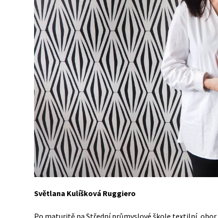
Světlana Kulíšková Ruggiero
Po maturitě na Střední průmyslové škole textilní, obor