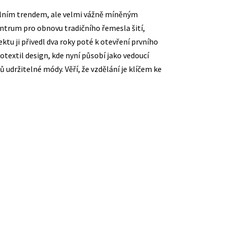
lním trendem, ale velmi vážně míněným
ntrum pro obnovu tradičního řemesla šití,
ektu ji přivedl dva roky poté k otevření prvního
textil design, kde nyní působí jako vedoucí
 udržitelné módy. Věří, že vzdělání je klíčem ke