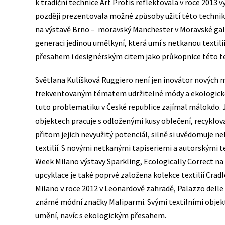
k tradiční technice Art Protis reflektovala v roce 2013 
později prezentovala možné způsoby užití této technik
na výstavě Brno – moravský Manchester v Moravské galeri
generaci jedinou umělkyní, která umí s netkanou text
přesahem i designérským citem jako průkopnice té
Světlana Kulíšková Ruggiero není jen inovátor nových m
frekventovaným tématem udržitelné módy a ekologického
tuto problematiku v České republice zajímal málokdo. Jak
objektech pracuje s odloženými kusy oblečení, recyklova
přitom jejich nevyužitý potenciál, silně si uvědomuje n
textilií. S novými netkanými tapiseriemi a autorskými t
Week Milano výstavy Sparkling, Ecologically Correct na 
upcyklace je také poprvé založena kolekce textilií Cra
Milano v roce 2012 v Leonardově zahradě, Palazzo del
známé módní značky Maliparmi. Svými textilními objekt
umění, navíc s ekologickým přesahem.