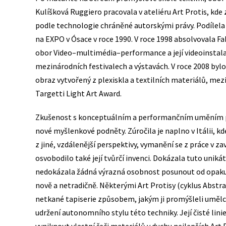
Kulíšková Ruggiero pracovala v ateliéru Art Protis, kde
podle technologie chráněné autorskými právy. Podílela s
na EXPO v Ósace v roce 1990. V roce 1998 absolvovala F
obor Video–multimédia–performance a její videoinstal
mezinárodních festivalech a výstavách. V roce 2008 byl
obraz vytvořený z plexiskla a textilních materiálů, me
Targetti Light Art Award.
Zkušenost s konceptuálním a performančním uměním při
nové myšlenkové podněty. Zúročila je naplno v Itálii, kde
z jiné, vzdálenější perspektivy, vymanění se z práce v z
osvobodilo také její tvůrčí invenci. Dokázala tuto uniká
nedokázala žádná výrazná osobnost posunout od opakují
nově a netradičně. Některými Art Protisy (cyklus Abstra
netkané tapiserie způsobem, jakým ji promýšleli umělci 
udržení autonomního stylu této techniky. Její čisté linie