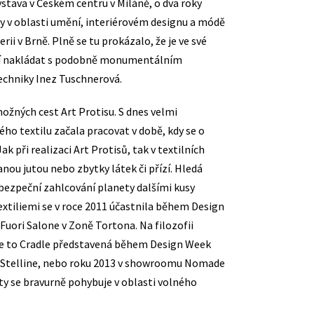
výstava v Českém centru v Miláně, o dva roky
y v oblasti umění, interiérovém designu a módě
i v Brně. Plně se tu prokázalo, že je ve své
ilií nakládat s podobně monumentálním
to techniky Inez Tuschnerová.
ožných cest Art Protisu. S dnes velmi
 textilu začala pracovat v době, kdy se o
 při realizaci Art Protisů, tak v textilních
nou jutou nebo zbytky látek či přízí. Hledá
ebezpeční zahlcování planety dalšími kusy
extiliemi se v roce 2011 účastnila během Design
Fuori Salone v Zoně Tortona. Na filozofii
dle to Cradle představená během Design Week
le Stelline, nebo roku 2013 v showroomu Nomade
y se bravurně pohybuje v oblasti volného