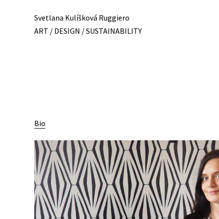
Svetlana Kulíšková Ruggiero
ART / DESIGN / SUSTAINABILITY
Bio