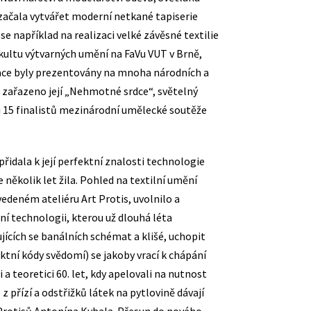
 začala vytvářet moderní netkané tapiserie
e například na realizaci velké závěsné textilie
akultu výtvarných umění na FaVu VUT v Brně,
ace byly prezentovány na mnoha národních a
o zařazeno její „Nehmotné srdce“, světelný
zi 15 finalistů mezinárodní umělecké soutěže
dala k její perfektní znalosti technologie
 několik let žila. Pohled na textilní umění
avedeném ateliéru Art Protis, uvolnilo a
tní technologii, kterou už dlouhá léta
cích se banálních schémat a klišé, uchopit
ktní kódy svědomí) se jakoby vrací k chápání
a teoretici 60. let, kdy apelovali na nutnost
 z přízí a odstřižků látek na pytlovině dávají