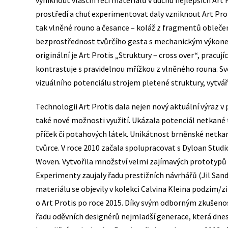
vyniknout vlastní řeči materiálů v duchu nejlepších Ar
prostředí a chuť experimentovat daly vzniknout Art Prot
tak vlněné rouno a česance – koláž z fragmentů oblečení
bezprostřednost tvůrčího gesta s mechanickým výkonem
originální je Art Protis „Struktury – cross over“, pracuj
kontrastuje s pravidelnou mřížkou z vlněného rouna. Svě
vizuálního potenciálu strojem pletené struktury, vytvář
Technologii Art Protis dala nejen nový aktuální výraz v 
také nové možnosti využití. Ukázala potenciál netkané ta
příček či potahových látek. Unikátnost brněnské netkan
tvůrce. V roce 2010 začala spolupracovat s Dyloan Studi
Woven. Vytvořila množství velmi zajímavých prototypů 
Experimenty zaujaly řadu prestižních návrhářů (Jil Sand
materiálu se objevily v kolekci Calvina Kleina podzim
o Art Protis po roce 2015. Díky svým odborným zkušen
řadu oděvních designérů nejmladší generace, která dnes 