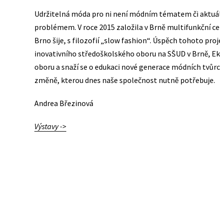
Udržitelná móda pro ni není módním tématem či aktuá
problémem. V roce 2015 založila v Brně multifunkční ce
Brno šije, s filozofií „slow fashion“. Úspěch tohoto proj
inovativního středoškolského oboru na SŠUD v Brně, Eko
oboru a snaží se o edukaci nové generace módních tvůrců
změně, kterou dnes naše společnost nutně potřebuje.
Andrea Březinová
Výstavy ->