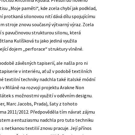
t Protisů Antonína Kybala. Přesun do nového
isu „Moje paměti“, kde zcela chybí jak podklad,
 protkaná silonovou nití dává dílu spojujícímu
 stroje znovu současný výtvarný výraz. Zcela
ící s pavučinovou strukturou silonu, která
tlana Kulíšková tu jako jediná využila
ející dojem „perforace“ struktury vlněné.
podobě závěsných tapiserií, ale našla pro ni
piserie v interiéru, ať už v podobě textilních
é textilní techniky nadchla také italské módní
o v Miláně na rozvoji projektu Arakne Non
látek s možnostmi využití v oděvním designu.
er, Marc Jacobs, Prada), šaty z tohoto
/zima 2011/2012. Předpověděla tím návrat zájmu
ostem a entuziasmu nadchla pro tuto techniku
s netkanou textilií znovu pracuje. Její přínos