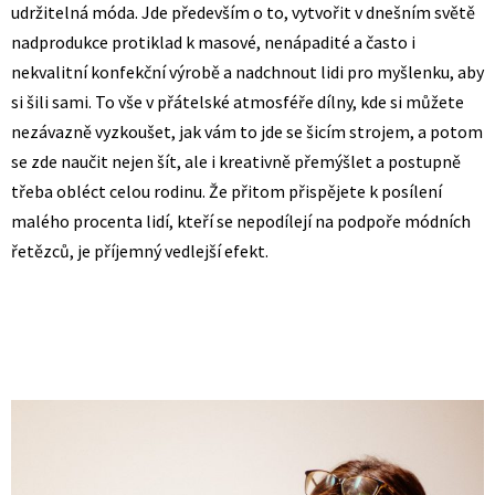
udržitelná móda. Jde především o to, vytvořit v dnešním světě
nadprodukce protiklad k masové, nenápadité a často i
nekvalitní konfekční výrobě a nadchnout lidi pro myšlenku, aby
si šili sami. To vše v přátelské atmosféře dílny, kde si můžete
nezávazně vyzkoušet, jak vám to jde se šicím strojem, a potom
se zde naučit nejen šít, ale i kreativně přemýšlet a postupně
třeba obléct celou rodinu. Že přitom přispějete k posílení
malého procenta lidí, kteří se nepodílejí na podpoře módních
řetězců, je příjemný vedlejší efekt.